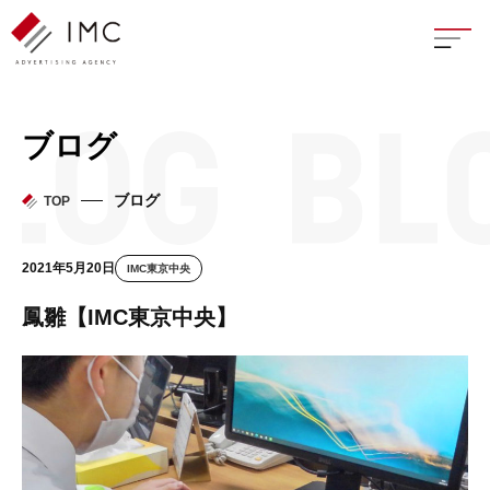
座談
ブログ
新卒
ブログ
TOP
中途
2021年5月20日
IMC東京中央
よく
鳳雛【IMC東京中央】
イン
フェ