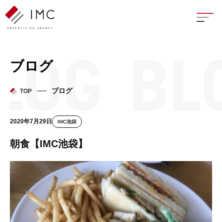
座談
ブログ
新卒
ブログ
TOP
中途
2020年7月29日
IMC池袋
よく
朝食【IMC池袋】
イン
フェ