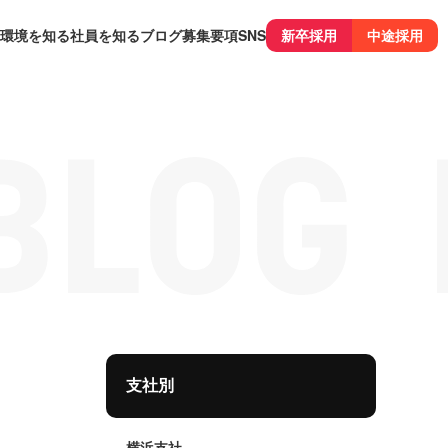
環境を知る
社員を知る
ブログ
募集要項
SNS
新卒採用
中途採用
支社別
横浜支社