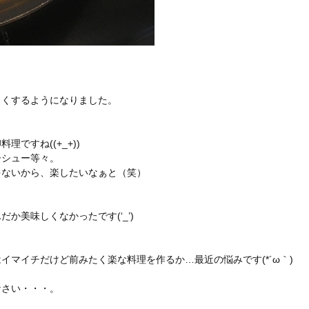
よくするようになりました。
ですね((+_+))
ーシュー等々。
ゃないから、楽したいなぁと（笑）
美味しくなかったです(‘_’)
マイチだけど前みたく楽な料理を作るか…最近の悩みです(*´ω｀)
なさい・・・。