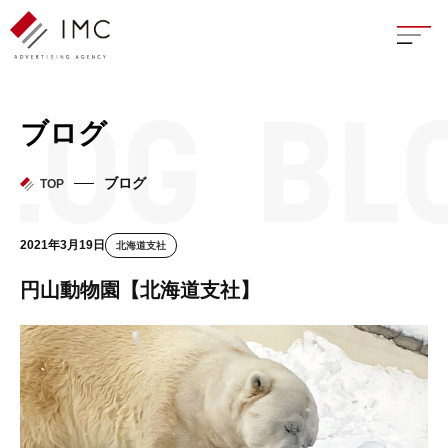
座談
ブログ
新卒
ブログ
TOP
中途
2021年3月19日
北海道支社
よく
円山動物園【北海道支社】
イン
フェ