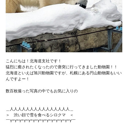
こんにちは！北海道支社です！
猛烈に癒されたくなったので唐突に行ってきました動物園！！
北海道といえば旭川動物園ですが、札幌にある円山動物園もいい
んですよー！
数百枚撮った写真の中でもお気に入りの
＿人人人人人人人人人人人人人人人＿
＞ 渋い顔で雪を食べるシロクマ ＜
￣Y^Y^Y^Y^Y^Y^Y^Y^Y^Y^Y^Y^Y^Y￣