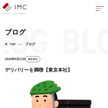
座談
ブログ
新卒
ブログ
TOP
中途
2020年5月11日
東京本社
よく
デリバリーを満喫【東京本社】
イン
フェ