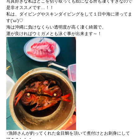
写真好きな私はどこを切り取っても絵になる所も凄くすきなので
是非オススメです…！！
私は、ダイビングやスキンダイビングをして１日中海に潜ってま
す(‘ω’)♡
海は沖縄に負けなくらい透明度が高く凄く綺麗で、
運が良ければウミガメとも泳ぐ事が出来ます～！
↑漁師さんが釣ってくれた金目鯛を頂いて煮付けとお刺身にして