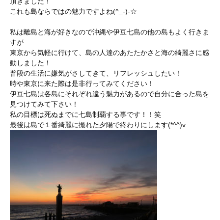
頂きました！
これも島ならではの魅力ですよね(^_-)-☆
私は離島と海が好きなので沖縄や伊豆七島の他の島もよく行きま
すが
東京から気軽に行けて、島の人達のあたたかさと海の綺麗さに感
動しました！
普段の生活に嫌気がさしてきて、リフレッシュしたい！
時や東京に来た際は是非行ってみてください！
伊豆七島は各島にそれぞれ違う魅力があるので自分に合った島を
見つけてみて下さい！
私の目標は死ぬまでに七島制覇する事です！！笑
最後は島で１番綺麗に撮れた夕陽で終わりにします(*^^)v