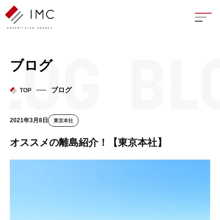
座談
ブログ
新卒
ブログ
TOP
中途
2021年3月8日
東京本社
よく
オススメの離島紹介！【東京本社】
イン
フェ