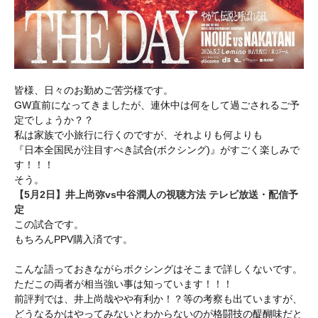
皆様、日々のお勤めご苦労様です。
GW直前になってきましたが、連休中は何をして過ごされるご予
定でしょうか？？
私は家族で小旅行に行くのですが、それよりも何よりも
『日本全国民が注目すべき試合(ボクシング)』がすごく楽しみで
す！！！
そう。
【5月2日】井上尚弥vs中谷潤人の視聴方法 テレビ放送・配信予
定
この試合です。
もちろんPPV購入済です。
こんな語っておきながらボクシングはそこまで詳しくないです。
ただこの両者が相当強い事は知っています！！！
前評判では、井上尚哉やや有利か！？等の考察も出ていますが、
どうなるかはやってみないとわからないのが格闘技の醍醐味だと