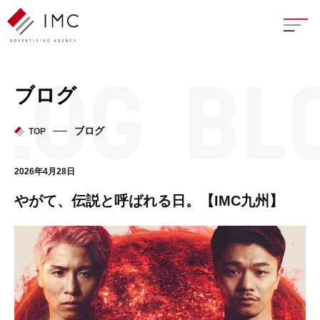
座談
ブログ
新卒
ブログ
TOP
中途
2026年4月28日
よく
やがて、伝説と呼ばれる日。【IMC九州】
イン
フェ