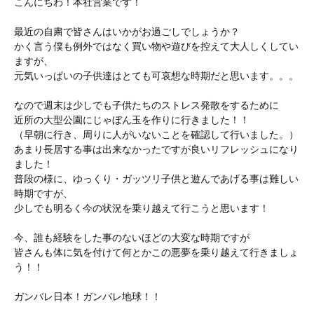
こんにちわ！本社営業です！
最近の自粛で皆さんはいかがお過ごしでしょうか？
かく言う僕も例外ではなく買い物や遊びを控えて大人しくしてい
ますが、
元気いっぱいの子供達はとても可哀想な時期だと思います。。。
なので週末は少しでも子供たちのストレス発散をするために
近所の大型公園にじゃぼん玉を作りに行きました！！
（早朝に行き、周りに人がいないことを確認して行いました。）
あまり長居する事は出来なかったですが良いリフレッシュになり
ました！
普段の様に、ゆっくり・ガッツリ子供と遊んであげる事は難しい
時期ですが、
少しでも明るく今の状況を乗り越えて行こうと思います！
今、誰も経験をした事のないほどの大変な時期ですが
皆さんも体に気を付けて何とかこの悪夢を乗り越えて行きましょ
う！！
ガンバレ日本！ガンバレ地球！！