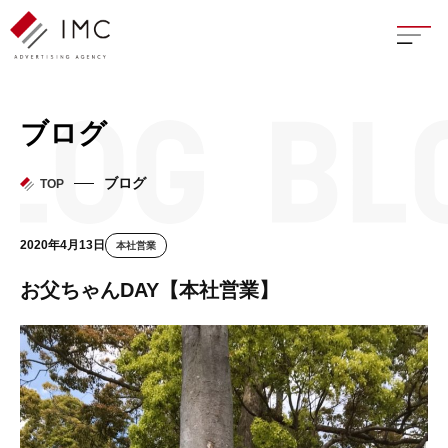
座談
ブログ
新卒
ブログ
TOP
中途
2020年4月13日
本社営業
よく
お父ちゃんDAY【本社営業】
イン
フェ