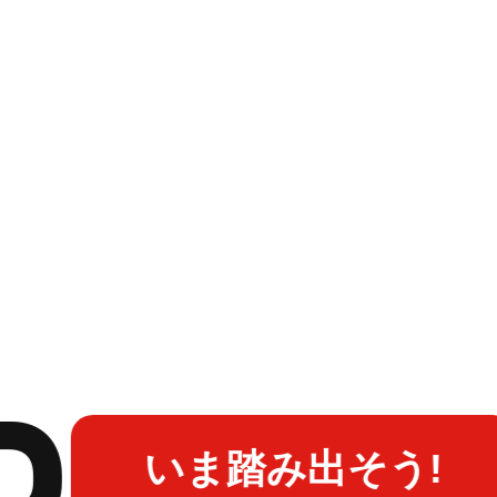
いま踏み出そう!