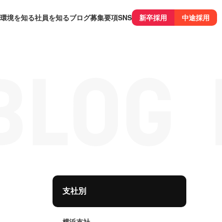
環境を知る
社員を知る
ブログ
募集要項
SNS
新卒採用
中途採用
支社別
横浜支社