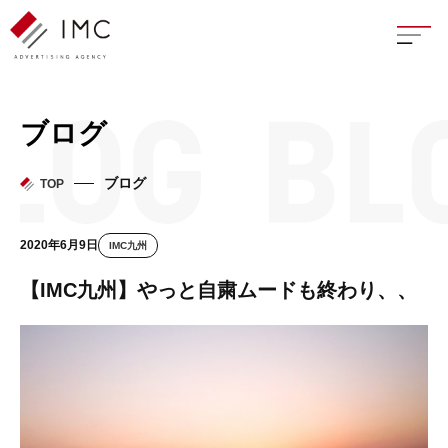
座談
ブログ
新卒
ブログ
TOP
中途
2020年6月9日
IMC九州
よく
【IMC九州】やっと自粛ムードも終わり、、
イン
フェ