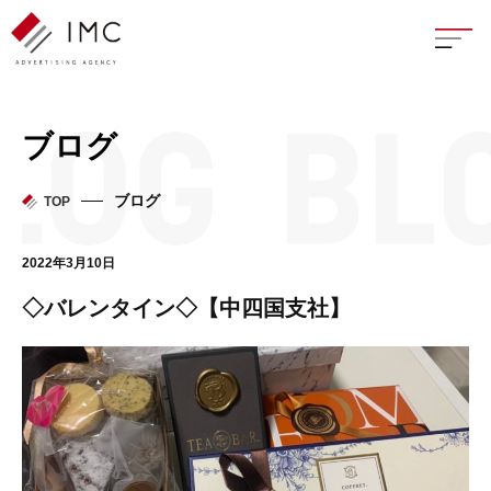
座談
ブログ
新卒
ブログ
TOP
中途
2022年3月10日
よく
◇バレンタイン◇【中四国支社】
イン
フェ