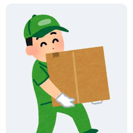
りひどく出ていて、ここ最近ずっと薬に頼りっぱなしの毎日です
こんな状況で引っ越しなんて、ほんと憂鬱以外の何物でもないです
が、 それでも退去日は容赦なくやってくるので、なんとか頑張りま
す！笑 みなさまも新年度に伴って、多かれ少なかれ何かしらの変
化があることかと思います。 より良い年度になりますことを、心か
ら祈って・・・