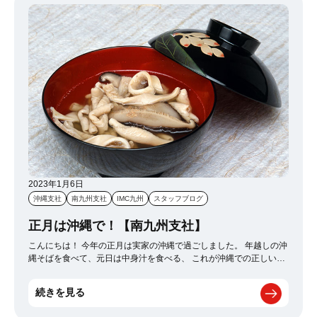
れていて、 それが面白くて、九州支社でもたまに会話の中で使った
りもしています(笑) ちなみに○○ニキ＝○○アニキ、○○ネキ＝○○アネキ
の略語(ネット用語？)みたいな感じらしいです！ 2月には↑の動画で
本戦出場が決まった方々の試合もありますので、非常に楽しみです
^^ しかも今回は、有名なプロ格闘家(元K-1チャンピオン)等も出場す
るらしいです！ 皆様、忙しい日々が続かれるかとは思いますが、
息抜きに、気晴らしに、【ブレイキングダウン】おススメです！ 興
味がある方は一度見て見られるのも良いかと思います。本当に面白
いですｗ 以上、IMC九州でした^^
2023年1月6日
沖縄支社
南九州支社
IMC九州
スタッフブログ
正月は沖縄で！【南九州支社】
こんにちは！ 今年の正月は実家の沖縄で過ごしました。 年越しの沖
縄そばを食べて、元日は中身汁を食べる、 これが沖縄での正しい過
ごし方ですね(*^-^*) 中身汁とは、豚のもつが入った沖縄独自の汁物
で、なかなか沖縄以外では食べれません(>_<) 「実家に帰って来た
続きを見る
な～」という感情に包まれ、数年ぶりに兄とも再会しました。 兄は
現在、千葉で働いているのでなかなか会えなかったのですが、 3年