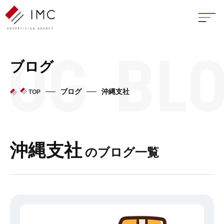
座談
ブログ
新卒
ブログ
沖縄支社
TOP
中途
よく
沖縄支社
のブログ一覧
イン
フェ