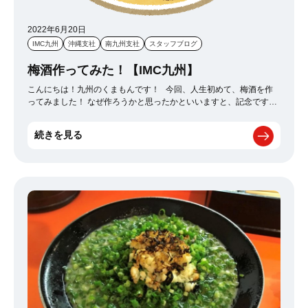
2022年6月20日
IMC九州
沖縄支社
南九州支社
スタッフブログ
梅酒作ってみた！【IMC九州】
こんにちは！九州のくまもんです！ 今回、人生初めて、梅酒を作
ってみました！ なぜ作ろうかと思ったかといいますと、記念です！
21歳になる娘がいるのですが、栃木に引っ越すことになり、いつの
日か、あんな事も、こんな事も、あったねと話し合えるように！ ま
続きを見る
たその日を忘れない為に何かないかな～って考えてたら、時期的に
これだ！っておもった次第ではあります。 １年後、１年前を思い出
して、飲めるといいな！ ホワイトリカーだと、面白くないので、大
好きな ウォッカで作りました！