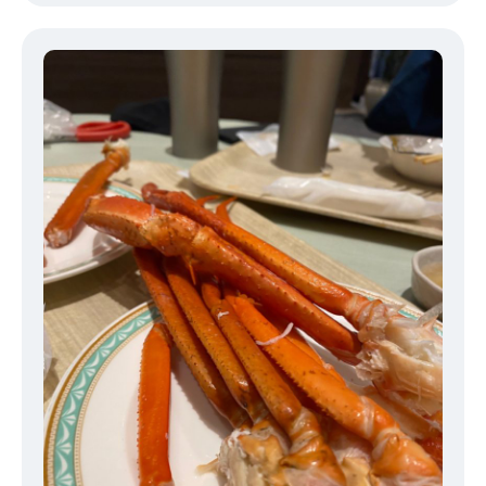
ぶりに帰沖しており、おいしいお酒が飲めました。 コロナ渦でピア
ノを独学で練習していたらしく、 ジブリ、クラシック、JPOPを弾
いている兄の顔は、 どや顔全開でした。 兄を見習い、2023年は私
もギターを始めようと思います。 父がドラムをしているので、来年
は沖縄のC-C-Bを目指して頑張ります！ ＃Romanticが止まらない