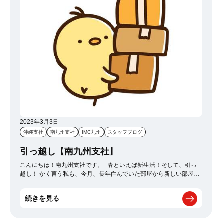
2023年3月3日
沖縄支社
南九州支社
IMC九州
スタッフブログ
引っ越し【南九州支社】
こんにちは！南九州支社です。 春といえば新生活！そして、引っ
越し！ かく言う私も、今月、長年住んでいた部屋から新しい部屋へ
引っ越しすることになりました
新しい部屋で迎える新生活に期待
と不安が入り混じっていますが、 何より、仕事の忙しさにかまけ
続きを見る
て、引っ越しの準備が全く進んでいないため、大ピンチ
果たして
退去日までに全ての荷物を搬出し、無事退去立ち合いができるの
か・・・。 あと、話は変わりますが、 今年は花粉症の症状がかな