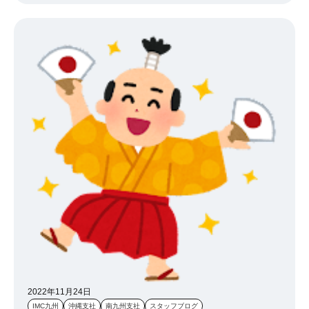
に尽きる… 太良では天然か養殖どちらかを選べるので、そちらも楽
しみの一つですね♪ 味がちょっと違います！ これがわかれば、君も
牡蠣マスターだ！！ 現場からは以上です。わら ではでは、また来
年 ！！
2022年11月24日
IMC九州
沖縄支社
南九州支社
スタッフブログ