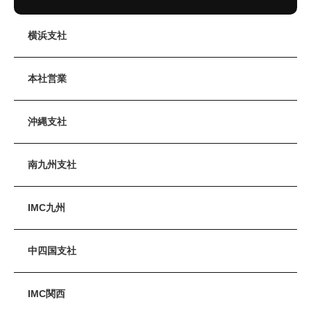
か作って欲しい』というのが始まりです！ 今では、沖縄のコンビニ
や各地で見るタコライスですが 歴史は浅く、まだまだ県外に認知さ
れてない料理となりますが オススメしますので、是非食べてみてく
横浜支社
ださい！
本社営業
沖縄支社
南九州支社
IMC九州
中四国支社
IMC関西