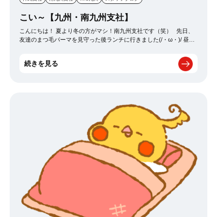
こい～【九州・南九州支社】
こんにちは！ 夏より冬の方がマシ！南九州支社です（笑） 先日、
友達のまつ毛パーマを見守った後ランチに行きました(/・ω・)/ 昼
は、赤牛丼！ 肉の日だったので、180グラムの肉が乗ったどんぶり
を食らいました。(写真保存されていませんでした・・・(´；ω；`)ｳｩ
続きを見る
ｩ) 食べたりないとのことで、3年前ぐらいから気になっていた抹茶専
門？のカフェに行ってきました。 抹茶のゼリーの上に、抹茶のア
イス。 それに抹茶の液体をかけて食べるという、本当に抹茶尽くし
の一品。 濃いーとなりましたが、とても美味しかったです(*'ω'*) ま
た行きたいと思います～！