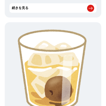
дﾟ)！ 先日 イカを食べにドライブへ行きました
佐賀県呼子のイ
カは皆さんご存じですか？？？ 福岡市内より車で1時間半程佐賀県
続きを見る
唐津市呼子町 新鮮なイカを生きたまま姿造りにする「活造り」が有
名です。 身がしまって弾力があり、その食感と甘みは超美味しいで
す
活造りの後は天ぷらです～ いかしゅうまいもうまうまです～
ぜひ福岡に来られた際は佐賀呼子のイカもご堪能下さい！！