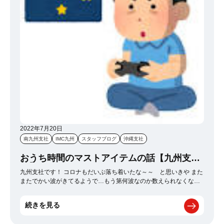
2022年7月20日
南九州支社
IMC九州
スタッフブログ
沖縄支社
おうち時間のマストアイテムの話【九州支
社】
九州支社です！ コロナもだいぶ落ち着いたな～～ と思いきや また
またでかい波がきてるようで…もう第何波なのか数えられなくなっ
てきました。。 コロナがまん延しだした2020年から、私のおうち時
間をめちゃくちゃ彩ってくれているもの それは任天堂switch様です
続きを見る
大人になってこんなにゲームが大事な存在になるとは。 いろ
んなゲームに手を出してますが、この長きに渡ってずっっとプレイ