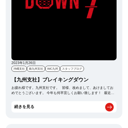
2023年1月26日
沖縄支社
南九州支社
IMC九州
スタッフブログ
【九州支社】ブレイキングダウン
お疲れ様です。九州支社です。 皆様、改めまして、あけましてお
めでとうございます。 今年も何卒宜しくお願い致します！ 最近九
州支社でよく話題にあがるのが【ブレイキングダウン】です。 恐ら
く、知らない方はいないのではないか？と思うくらいよくメディア
続きを見る
にも露出しているかと思います。 もちろん試合自体もプロ顔負け
レベルで面白いのですが、 個人的にはオーディションが特に面白い
ですｗ 参考↓ https://www.youtube.com/watch?v=NiMS2lR5Uaw
その中で注目される行動や発言をした人は、○○ニキや○○ネキと言わ