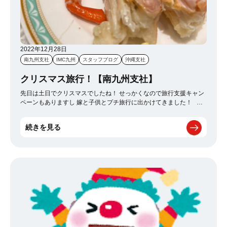
2022年12月28日
南九州支社
IMC九州
スタッフブログ
沖縄支社
クリスマス旅行！【南九州支社】
先日は土日でクリスマスでしたね！ せっかくなので旅行支援キャン
ペーンもありますし 嫁と子供とプチ旅行に出かけてきました！ 温
泉にカニ食べ放題にたまにはゆっくりできてリフレッシュできまし
た！ また行きたいなと思いました！ 今年も残すところあと数日なの
続きを見る
で仕事も一生懸命頑張ってまた来年も頑張ります(^^)/