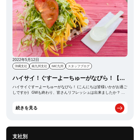
着するまでは重い沈黙が続いた。 お店に到着するとそこは、 にんに
く独特のあの香りと、 香味油の食欲をそそる匂いが充満していた。
2人の長渕が勧めるあか丸（にんにく&ネギたっぷり）を注文した。
待ってる間も店内の匂いだけで喉が渇く。注がれた水を一気に飲み
干しその時を待つ。 さぁ ご対面だ 麺もスープも見えない。見える
のは大量のネギとその上の【NINNIKU】だけだ。 箸を入れると奥か
ら苦しそうに麺が顔をだした。 その瞬間、私は一気に麺をすすり、
れんげで掬ったスープを口の中に流し込んだ。 ガツンとくるにんに
く、奥の歯で感じるネギのシャキシャキ感、香味油の風味。 究極の
三位一体だった。 Perfume、THE ALFEE、パンサー どれも敵わな
い。パンサーに関してはよくわからない。 大満足をさせてくれた2
2022年5月12日
人の長渕に、 感謝と敬意を表して私は言った。 「GSAC（ジーサッ
沖縄支社
南九州支社
IMC九州
スタッフブログ
ク）とカジサックって響き似てるねー！」 お店を後にした。 お腹も
心も満たされた私たちは車に乗り込み、 次の目的地を目指す。 会話
ハイサイ！ぐすーよーちゅーがなびら！【沖
を繰り広げるたび、車内はなんとも言えない匂いになる。 バックミ
縄支社】
ハイサイぐすーよーちゅーがなびら！ (こんにちは皆様いかがお過ご
ラーを見ると、サングラスをかけたI氏が舌を出して笑っていた。
しですか) GWも終わり、皆さんリフレッシュは出来ましたか？ 今
年のGWは久々に制限なしで迎える事ができ、沖縄県も観光客で賑わ
ってました！ そんな中、県外の知り合いからも良く聞かれるのです
続きを見る
が 沖縄でおいしい料理を教えて欲しいと・・・ まだまだタコライス
の知名度が低いイメージがありますので 今回は沖縄が生んだ奇跡の
料理、『タコライス』をご紹介しようと思います。 ーーーーーーー
ーーーーーーーーー タコライスの起原はまだまだ浅く 1980年代に
沖縄でうまれた料理です！ 沖縄のレストランにて在日米軍の方がタ
支社別
コスとサルサソースを持参し レストランのコックさんへ『これで何