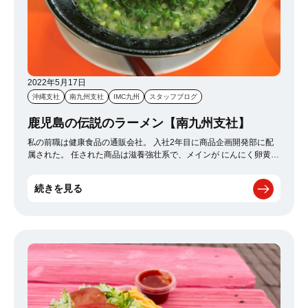
2022年5月17日
沖縄支社
南九州支社
IMC九州
スタッフブログ
鹿児島の伝説のラーメン【南九州支社】
私の前職は健康食品の通販会社。 入社2年目に商品企画開発部に配
属された。 任された商品は滋養強壮系で、メインが にんにく卵黄油
だった。 にんにくを食べると元気になると言われているが、その他
にもにんにくの有用成分であるGSAC（ジーサック）には血圧を低
続きを見る
減する効果も確認されている。 ※それを売りに機能性表示食品とし
て商品化してる会社も多い つい最近、鹿児島が地元のF氏、I氏と共
に長渕剛の聖地巡礼ツアーを行ったのだが、お昼時にバンダナを巻
いたF氏がこう言った。 「ばってん親父というラーメン屋を知って
るか？あのにんにくたっぷりのラーメンを食べると、他のラーメン
はろくなもんじゃねぇ」 いかつめサングラスをかけたI氏が続けて言
う。 「俺はあのラーメンが好きです好きです心からぁ ッぉウ」 も
う2人は長渕になっていた。 普段と雰囲気の違う2人の表情から、 と
んでもないラーメン屋にこれから行こうとしてるのだと感じた。 長
渕とは関係ないラーメン屋だが、もはや関係ない。ラーメン屋に到