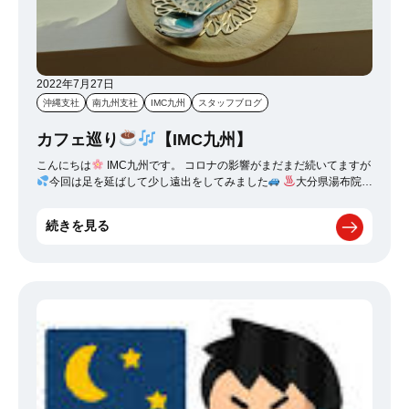
2022年7月27日
沖縄支社
南九州支社
IMC九州
スタッフブログ
カフェ巡り
【IMC九州】
こんにちは
IMC九州です。 コロナの影響がまだまだ続いてますが
今回は足を延ばして少し遠出をしてみました
大分県湯布院町
一度は耳にしたことがあると思いますが、温泉で有名な町ですよ
ね
温泉はもちろんですが、素敵なカフェもたくさんありますので
続きを見る
コロナが落ち着いたら是非是非～
JR湯布院駅周辺や湯の坪街道の
あちこちカフェが並んでます。 今回はその中で「由布岳一望のカフ
ェ湯布院千家」に行ってみました。 空色クリームソーダがとてもお
しゃれでした
さらに由布岳が一望できます
写真をそのままプリ
ンターして作った「フォトラテアートとクッキー」も有名ですの
で、こちらもおすすめです
色々～思い出が沢山増えると思います
ので。