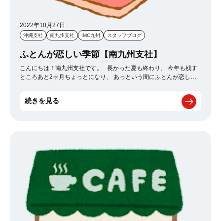
2022年10月27日
沖縄支社
南九州支社
IMC九州
スタッフブログ
ふとんが恋しい季節【南九州支社】
こんにちは！南九州支社です。 長かった夏も終わり、 今年も残す
ところあと2ヶ月ちょっとになり、 あっという間にふとんが恋しい
季節になりましたね。笑 私は、夏はそこまで寝起きは悪くないん
ですが、 ふとんが恋しい季節になると、一気にふとんから出るのが
続きを見る
億劫になって、 ぎりぎりまでふとんから出ないという日々が続いて
いますが、みなさんはいかがしょうか？ これから寒くなるとますま
すふとんから出るのがつらくなってくるかと思いますが、 毎朝頑張
ってふとんから出て準備して仕事へ行きましょう！