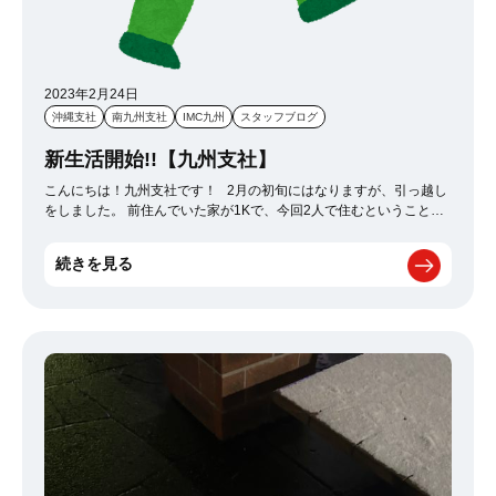
2023年2月24日
沖縄支社
南九州支社
IMC九州
スタッフブログ
新生活開始!!【九州支社】
こんにちは！九州支社です！ 2月の初旬にはなりますが、引っ越し
をしました。 前住んでいた家が1Kで、今回2人で住むということで
1LDKを選びました。 しかも、新築です
僕としては、2人で住む
こと、新築ということで、 生活もガラッと変わりました。 引っ越し
続きを見る
が終わってもう少しで1ヶ月が経ちますが、 毎日楽しく過ごせてい
ます。 もう少しで今年度も終えますので、引っ越しもしたことで
すし、 気持ちも新たに頑張っていきます！！