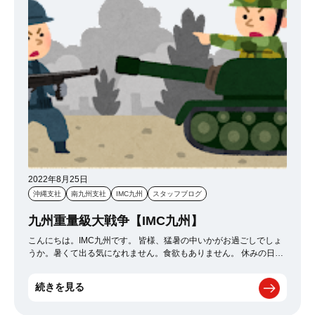
2022年8月25日
沖縄支社
南九州支社
IMC九州
スタッフブログ
九州重量級大戦争【IMC九州】
こんにちは。IMC九州です。 皆様、猛暑の中いかがお過ごしでしょ
うか。暑くて出る気になれません。食欲もありません。 休みの日は
家の中でクーラーとビールでYouTubeを見るのが一番です。 そんな
私が外に出ることが。 帰ってきました。夏のK-1福岡大会。 多分ア
続きを見る
ガっているのは私だけなので試合内容を書くのはやめておきます。
とにかく熱い闘いばかりで夏の暑さを吹っ飛ばしてくださいまし