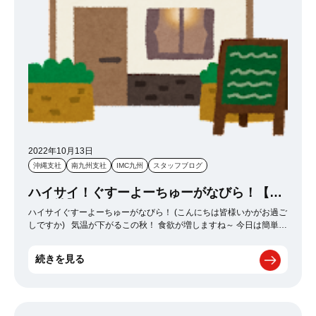
2022年10月13日
沖縄支社
南九州支社
IMC九州
スタッフブログ
ハイサイ！ぐすーよーちゅーがなびら！【沖
縄支社】
ハイサイぐすーよーちゅーがなびら！ (こんにちは皆様いかがお過ご
しですか) 気温が下がるこの秋！ 食欲が増しますね～ 今日は簡単に
はなりますが 沖縄の地元が愛する人気の喫茶店をご紹介します！ 大
人の事情で店名は伏せさせて頂きますが わかるように書きます☆ ズ
続きを見る
バリ 『くりす〇る』という喫茶店です。 味は美味しくガッツリ飯と
なっております。 僕も日頃の営業の中で週に1回～2回行くんですが
ガッツリ飯でも女性のお客様も多く人気のお店となっております。
沖縄に来た際は是非行ってみてください。