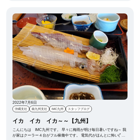
し続けてるのはマリカーです
いま全世界で1000万本くらい売
上を出してるとのこと…マリカーだけで一体いくら利益出してるの
かわけわかりません！！！ しかし本当に飽きずに楽しめます。やり
ずぎて結構上手くなってきたと自負しております
ただ猛者だらけ
のオンライン対戦はめっちゃストレスたまるので注意が必要！ガチ
勢の戦場です笑
あと実はマリオのスーパーピクロスが密かにマイ
ブームでして… switchでできるスーファミのソフトなんですがたぶ
んこれ今ハマってるって人ほぼいなさそう…(..) マス目を掘って絵を
完成させていくだけのパズルゲームですが 結構難しくて頭使うの
で、没頭してずっとやれちゃいます！switchお持ちの皆さま、ぜ
ひ！笑
2022年7月6日
沖縄支社
南九州支社
IMC九州
スタッフブログ
イカ イカ イカ～～【九州】
こんにちは IMC九州です。 早々に梅雨が明け毎日暑いですね～ 我
が家はクーラー４台がフル稼働中です。 電気代がほんとに怖い(ﾟ