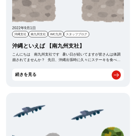
2022年9月1日
沖縄支社
南九州支社
IMC九州
スタッフブログ
沖縄といえば 【南九州支社】
こんにちは 南九州支社です 暑い日が続いてますが皆さんは体調
崩されてませんか？ 先日、沖縄出張時に久々にステーキを食べま
した 沖縄に行くとなぜか食べたくなります この牛の鉄板と言えば
って感じですよね！ 皆さんも沖縄に行かれた際はぜひ行かれてみて
続きを見る
ください！