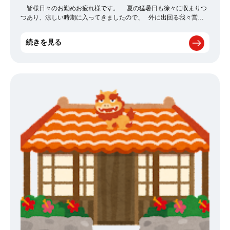
皆様日々のお勤めお疲れ様です。 夏の猛暑日も徐々に収まりつ
つあり、涼しい時期に入ってきましたので、 外に出回る我々営業
マンにとっても、とても過ごしやすい時期になってきていて嬉しい
限りです^^ さて、そんな昨今ではありますが、 皆様ご存じ大
続きを見る
人気漫画【ワンピース】が、最近映画の新作も上映されて、 人気
の勢いが留まることを知らない状態で、事務所内でもよく話題に上
がったりしています。 そんな【ワンピース】ですが、とあるゲー
ムとコラボをしています…！ 皆様ご存じでしょうか… 【パ
ズル＆ドラゴンズ】 ※通称パズドラ 私が10年以上前にやってい
たスマホゲームで、ワンピースコラボと聞き、 数年ぶりにアプリ
をダウンロードしました(笑) 10年以上前、当時使用していた
キャラクター達がいたのですが、 後輩に『古すぎます』とバカに
されました(笑) いつまでやるかは分かりませんが、ワンピースコ
ラボ期間だけでも楽しみたいと思います^^ 皆様お忙しい時期は
続くかとは思いますが、息抜きも必要です。 たまにはパズルでも
楽しんで、脳内リフレッシュをしてみましょう♪ 意外とスッキリす
るかとも思います^^ ※注 敵にやられてストレスが溜まること
もごくまれにあります(笑) 以上IMC九州でした。