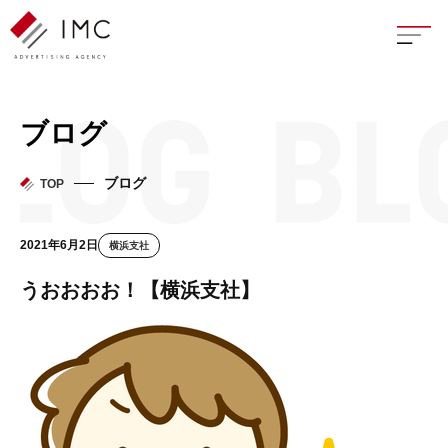
座談
ブログ
新卒
ブログ
TOP
中途
2021年6月2日
横浜支社
よく
うおおおお！【横浜支社】
イン
フェ