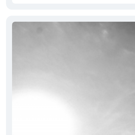
は、カスタムフィット技術、高音質、低遅延、長時間のバッテリー寿命を兼ね備えた優れたゲ
https://gaming.logicool.co.jp/ja-jp/products/gaming-audio/fits-true-wirele