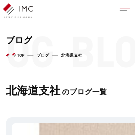
座談
ブログ
新卒
ブログ
北海道支社
TOP
中途
よく
北海道支社
のブログ一覧
イン
フェ