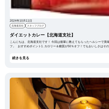
2024年10月11日
北海道支社
スタッフブログ
ダイエットカレー【北海道支社】
こんにちは、北海道支社です！ 今回は後輩に教えてもらったヘルシーで美味しいダイエットカレーを紹介します！ カレーと言えば、食卓の定番メニュー。 でも、カロリーや糖質が気になることもありますよね。 そこでおすすめなのがバーモンドカレーの粉末版「カロリー・糖質50％オ
フ」 おすすめポイント1. カロリー＆糖質が50％オフ！でもおいしさはそのまま バーモンドカレーはまろやかで甘みのある味わいが特徴。 粉末タイプでカロリーと糖質を半分にカットしても、しっかりおいしさはそのままと引き継がれています。 食事制限中の方や健康志向の方も気軽に楽
しめるのが魅力です。 おすすめポイント2. ヘルシー志向の方に最適 今、多くの人が健康に気を遣いながら食生活を楽しんでいます。 そんな中で、バーモンドカレーの粉末版は、手軽にヘルシーなメニューを実現できる救世主です。 低カロリーや低糖質の食材と合わせて、罪悪感なくカレ
ーを楽しむことができるので、家族全員が笑顔に！ 特におすすめなのが、カレーに使うお肉を鶏ひき肉に置き換えること。 鶏ひき肉は牛肉や豚肉に比べてカロリーが低いため、バーモンドカレー粉末版と組み合わせることで、さらにヘルシーなカレーが作れます。 これなら、カロリーをぐ
続きを見る