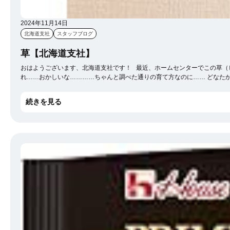
2024年11月14日
北海道支社
スタッフブログ
草【北海道支社】
おはようございます、北海道支社です！ 最近、ホームセンターでこの草（ビカクシダ）を購入しました。 youtubeで育て方を勉強して、ミズゴケを買ってきて板付けして、名前もつけて大事に育ててました。 購入から2ヵ月立った今、あんなに元気だったのに見事にしなびております。 あ
続きを見る