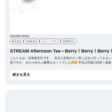
2024年4月8日
東北支社
北海道支社
スタッフブログ
北関東支社
STREAM Afternoon Tea～Berry！Berry！B
こんにちは、北海道支社です。 先日人生初のヌン茶しばきに行ってきました(*^▽^*) 昨年すすきのに新しくできた商業施設『ココノススキノ』 の中にあるホテル『STREAM HOTEL』にて2024年4月1日(月) 〜6月30日（日）の限定です。 写真がうまく撮れなかったのでオフィシャルの写
真ですが、 めちゃめちゃ豪華なセットでした
平日は写真の内容＋道産
続きを見る