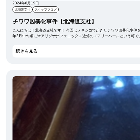
2024年6月19日
北海道支社
スタッフブログ
チワワ凶暴化事件【北海道支社】
こんにちは！北海道支社です！ 今回はメキシコで起きたチワワ凶暴化事件を紹介したいと思います！ まず、チワワはメキシコで誕生した世界最小と言われるほど小さな犬種です。 そんなチワワが野生化して凶暴になったところで、え？ってなってしまいますよね（笑） この事件は、2014
年2月中旬頃に米アリゾナ州フェニックス近郊のメアリーベールという町で、起きたそうです。 凶暴化したチワワの軍団によって脅かされている地域があるというものでした。 『８～１２匹のチワワ達が、徒党を組みながら子供
さらには『６～７匹のチワワが他の大型犬を引き連れて闊歩する光景をみた』といった証言まであったそうです。 私たちが良く知っている愛らしいチワワですが、このメアリーベールにいる
なかったようですが、野生のチワワ軍団が撒き散らす排泄物によって街の衛生状態が悪化することや、 子どもたちが道中に絡まれて噛み付かれたりしないかなど懸念が多く残りますよね… 以上、世界の珍事件
続きを見る
インも飲んでいるそうです（嘘）