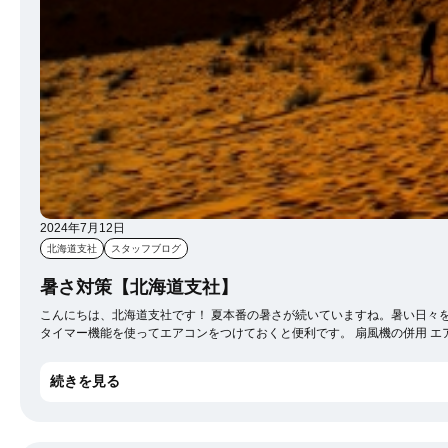
2024年7月12日
北海道支社
スタッフブログ
暑さ対策【北海道支社】
こんにちは、北海道支社です！ 夏本番の暑さが続いていますね。暑い日々を少しでも快適に過ごすために、今回は効果的な暑さ対策をご紹介します。 1. 室内環境を整える エアコンの活用 エアコンは暑さ対策の強い味方です。外出先から戻ったときに涼しい部屋で過ごせるよう、帰宅前に
タイマー機能を使ってエアコンをつけておくと便利です。 扇風機の併用 エアコンだけでなく、扇風機を併用することで効率よく部屋全体を涼しくできます。扇風機はエアコンの冷気を部屋中に循環させるために使いましょう。 カーテンやブラインドの使用 日中はカーテンやブラインドを閉
めて直射日光を遮ることで、室温の上昇を防ぐことができます。遮光カーテンを使うとさらに効果的です。 2. 体調管理をしっかりと 水分補給 暑い日にはこまめに水分を摂ることが大切です。水やスポ
かくことで体内の塩分も失われるため、適度な塩分補給も重要です。スポーツドリンクや塩飴を活用するのも良い方法です。 涼しい服装 通気性の良い素材の衣服を選ぶことで
続きを見る
子の利用 外出時には日傘や帽子を使って直射日光を避けるようにしましょう。これにより、体感温度を下げることができます。 冷感グッズの活用 冷感タオルや冷却スプ