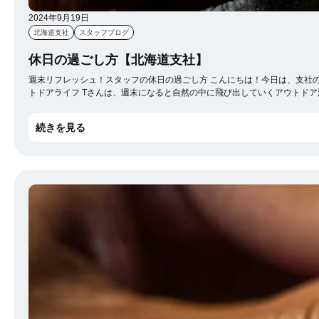
2024年9月19日
北海道支社
スタッフブログ
休日の過ごし方【北海道支社】
週末リフレッシュ！スタッフの休日の過ごし方 こんにちは！今日は、支社のメンバーが普段どんな休日を過ごしているのか、ちょっとだけご紹介したいと思います。 仕事を頑張るためには、リフレッシュする時間も大切ですよね。それでは、いくつかのエピソードをどうぞ！ Tさんのアウ
トドアライフ Tさんは、週末になると自然の中に飛び出していくアウトドア派。 先週末は、友人たちと一緒にキャンプに行ったそうです。「焚き火を囲みながら飲むコーヒーは格別！」と満足そうに語ってくれました。 自然に触れることで、リフレッシュして新しいアイ
とか。 Hさんのカフェ巡り 一方で、Hさんはカフェ巡りが趣味。最近ハマっているのは、隠れ家的な古民家カフェだそうです。 「落ち着いた雰囲気で美味しいコーヒーを飲みながら本を読む時間が至福なんです」と話してくれました。仕事の合間にいいリラックスタイムが取れているよう
です。 Eさんの映画鑑賞タイム そして、Eさんは、映画鑑賞が休日の定番。「最近はSF映画にハマっていて、新作が出るたびに映画館に行ってます」とのこと。 映画を観ることで、仕事のヒントやモチベーションをもらうこともあるそうですよ。 それぞれのスタッフが自分なりの方法でリ
続きを見る
フレッシュし、また新しい週を迎えてい