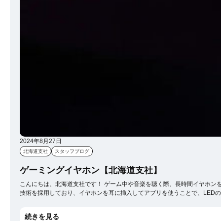
2024年8月27日
北海道支社
スタッフブログ
ゲーミングイヤホン【北海道支社】
こんにちは、北海道支社です！ ゲーム中や音楽を聴く際、長時間イヤホンを付けていると耳が痛くなることがありませんか？ 今日は、最近話題のワイヤレスゲーミングイヤホン、Logicool G FITSについてご紹介します。 カスタムフィット技術 Logicool G FITSは独自の「ライトフォーム」
技術を採用しており、イヤホンを耳に挿入してアプリを使うことで、LEDの光がイヤホンの
れた高性能オーディオドライバーを搭載しており、深みのある低音からクリアな
ことができます。 バッテリー寿命と接続性 バッテリー寿命も優れており、一回の充電で最大10時間使用可能です。充電ケースを使用すれば、合計22時間の再生時間を確保できます。また、BluetoothおよびLightspeed USBレシーバーを介した接続が可能で、PC、コンソール、モバイルデ
続きを見る
バイスに簡単に接続できます。 その他の機能 G FITSは、外部ノイズを効果的に遮断するパッシブノイズキャンセリング機能を備えています。これにより、周囲の雑音を気にせずゲームに集中できます。また、マイク内蔵でクリアなボイスチャットも可能です。 まとめ Logicool G FITS