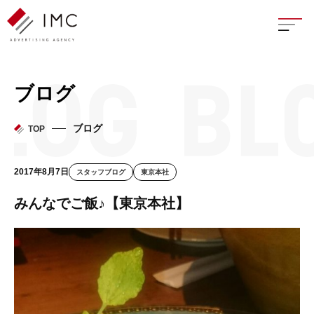
座談
ブログ
新卒
ブログ
TOP
中途
2017年8月7日
スタッフブログ
東京本社
よく
みんなでご飯♪【東京本社】
イン
フェ