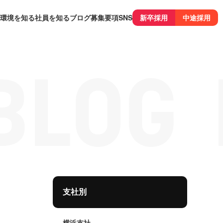
環境を知る
社員を知る
ブログ
募集要項
SNS
新卒採用
中途採用
支社別
横浜支社