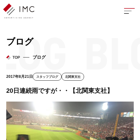
座談
ブログ
新卒
ブログ
TOP
中途
2017年8月21日
スタッフブログ
北関東支社
よく
20日連続雨ですが・・【北関東支社】
イン
フェ