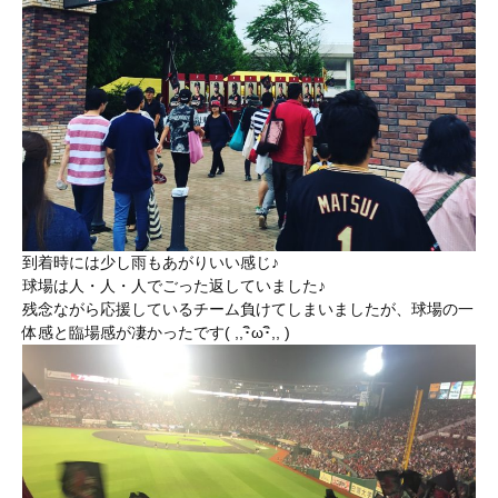
到着時には少し雨もあがりいい感じ♪
球場は人・人・人でごった返していました♪
残念ながら応援しているチーム負けてしまいましたが、球場の一
体感と臨場感が凄かったです( ,,･ิω･ิ,, )