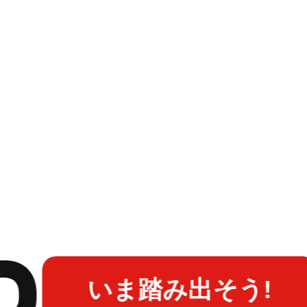
いま踏み出そう!