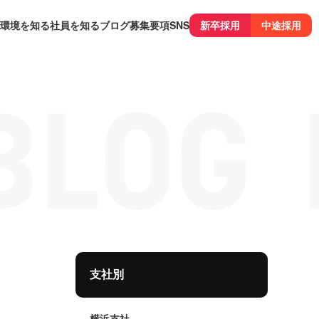
環境を知る
社員を知る
ブログ
募集要項
SNS
新卒採用
中途採用
支社別
横浜支社