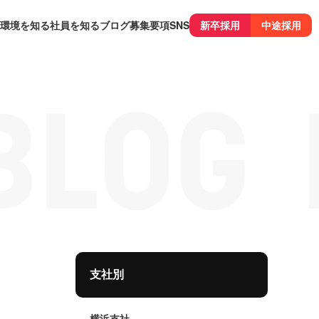
環境を知る
社員を知る
ブログ
募集要項
SNS
新卒採用
中途採用
支社別
横浜支社