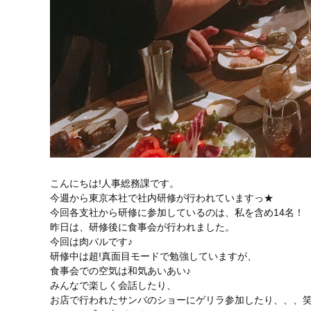
こんにちは!人事総務課です。
今週から東京本社で社内研修が行われていますっ★
今回各支社から研修に参加しているのは、私を含め14名！
昨日は、研修後に食事会が行われました。
今回は肉バルです♪
研修中は超!真面目モードで勉強していますが、
食事会での空気は和気あいあい♪
みんなで楽しく会話したり、
お店で行われたサンバのショーにゲリラ参加したり、、、