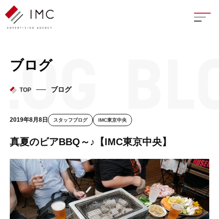
座談
ブログ
新卒
ブログ
TOP
中途
2019年8月8日
スタッフブログ
IMC東京中央
よく
真夏のビアBBQ～♪【IMC東京中央】
イン
フェ