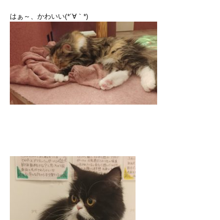
はぁ～、かわいい(*´∀｀*)