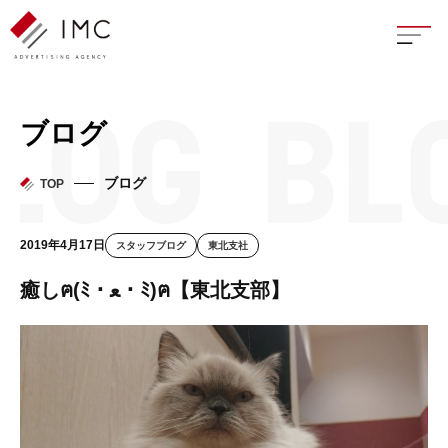
座談
ブログ
新卒
ブログ
TOP
中途
2019年4月17日
スタッフブログ
東北支社
よく
癒しฅ(ﾐ・ﻌ・ﾐ)ฅ【東北支部】
イン
フェ