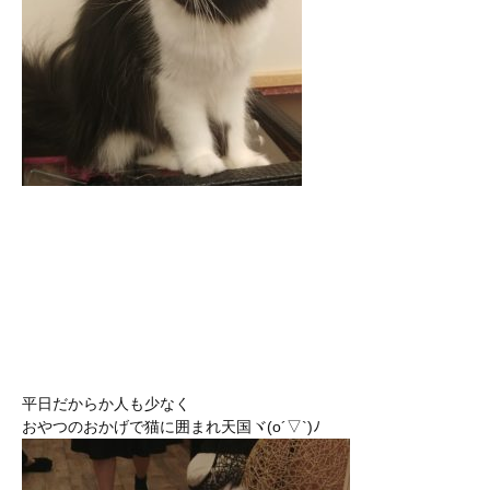
平日だからか人も少なく
おやつのおかげで猫に囲まれ天国ヾ(o´▽`)ﾉ