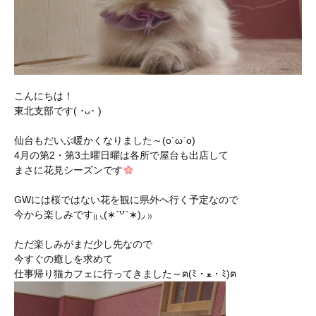
こんにちは！
東北支部です( ･ᴗ･ )
仙台もだいぶ暖かくなりました～(o´ω`o)
4月の第2・第3土曜日曜は各所で屋台も出店して
まさに花見シーズンです
GWには桜ではない花を観に県外へ行く予定なので
今から楽しみです₍₍ ◟(∗ˊ꒵ˋ∗)◞ ₎₎
ただ楽しみがまだ少し先なので
今すぐの癒しを求めて
仕事帰り猫カフェに行ってきました～ฅ(ﾐ・ﻌ・ﾐ)ฅ