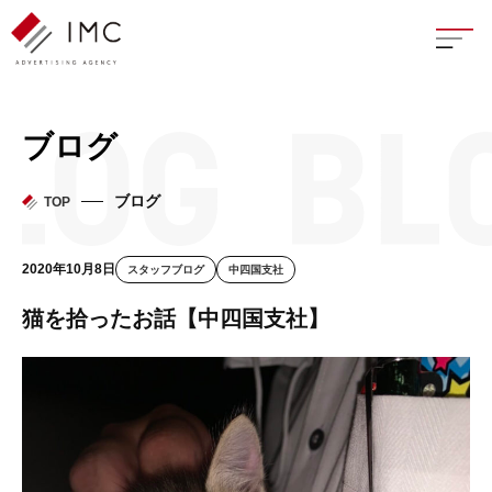
座談
ブログ
新卒
ブログ
TOP
中途
2020年10月8日
スタッフブログ
中四国支社
よく
猫を拾ったお話【中四国支社】
イン
フェ