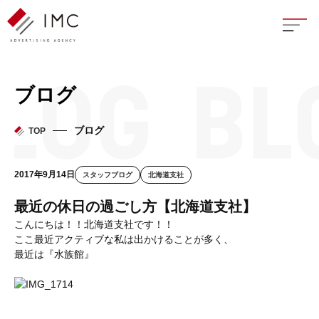
座談
ブログ
新卒
ブログ
TOP
中途
2017年9月14日
スタッフブログ
北海道支社
よく
最近の休日の過ごし方【北海道支社】
こんにちは！！北海道支社です！！
ここ最近アクティブな私は出かけることが多く、
最近は『水族館』
イン
フェ