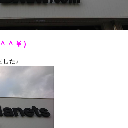
＾＾￥）
ました♪