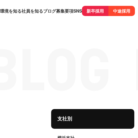
環境を知る
社員を知る
ブログ
募集要項
SNS
新卒採用
中途採用
支社別
横浜支社