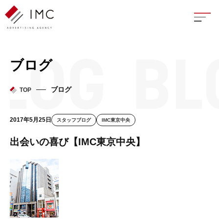
座談
ブログ
新卒
ブログ
TOP
中途
2017年5月25日
スタッフブログ
IMC東京中央
よく
出会いの喜び【IMC東京中央】
イン
フェ