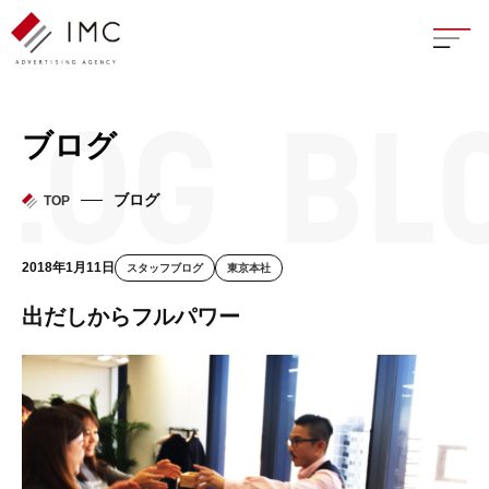
座談
ブログ
新卒
ブログ
TOP
中途
2018年1月11日
スタッフブログ
東京本社
よく
出だしからフルパワー
イン
フェ