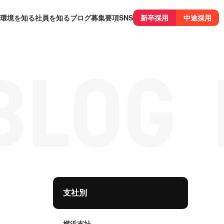
環境を知る
社員を知る
ブログ
募集要項
SNS
新卒採用
中途採用
支社別
横浜支社