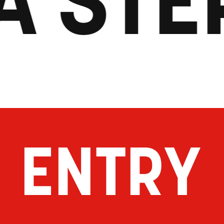
 STEP
ENTRY