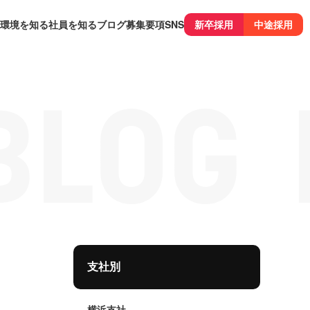
環境を知る
社員を知る
ブログ
募集要項
SNS
新卒採用
中途採用
支社別
横浜支社