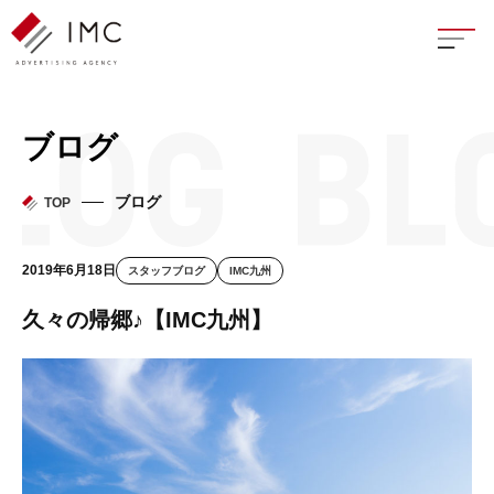
座談
ブログ
新卒
ブログ
TOP
中途
2019年6月18日
スタッフブログ
IMC九州
よく
久々の帰郷♪【IMC九州】
イン
フェ