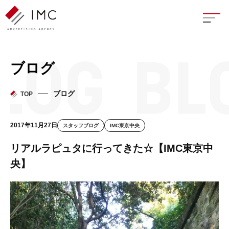
座談
ブログ
新卒
ブログ
TOP
中途
2017年11月27日
スタッフブログ
IMC東京中央
よく
リアルラピュタに行ってきた☆【IMC東京中
央】
イン
フェ