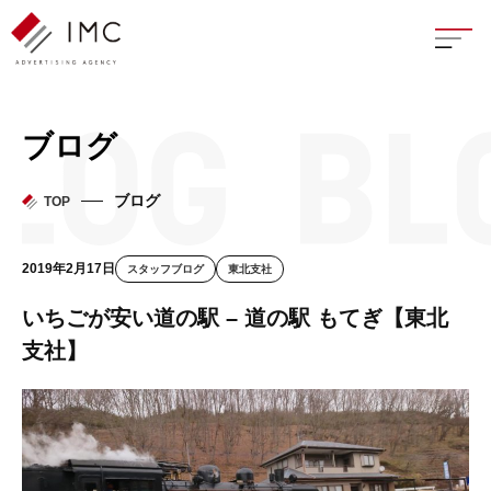
座談
ブログ
新卒
ブログ
TOP
中途
2019年2月17日
スタッフブログ
東北支社
よく
いちごが安い道の駅 – 道の駅 もてぎ【東北
支社】
イン
フェ