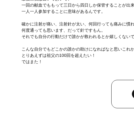
一回の献血でももって三日から四日しか保管することが出
一人一人参加することに意味があるんです。
確かに注射が痛い、注射針が太い、何回行っても痛みに慣
何度通っても思います、だって針ですもん。
それでも自分の行動だけで誰かが救われるとか嬉しくない
こんな自分でもどこかの誰かの助けになればなと思いこれ
とりあえずは祖父の100回を超えたい！
ではまた！