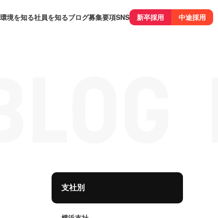
環境を知る
社員を知る
ブログ
募集要項
SNS
新卒採用
中途採用
支社別
横浜支社