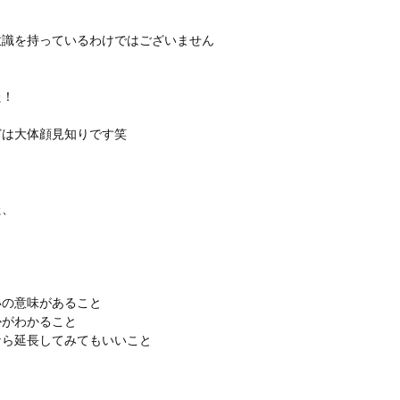
意識を持っているわけではございません
、
た！
どは大体顔見知りです笑
た、
）
いの意味があること
かがわかること
なら延長してみてもいいこと