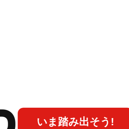
P
いま踏み出そう!