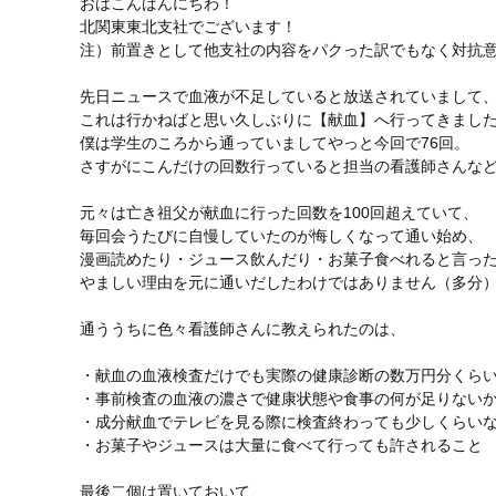
おはこんばんにちわ！
北関東東北支社でございます！
注）前置きとして他支社の内容をパクった訳でもなく対抗
先日ニュースで血液が不足していると放送されていまして
これは行かねばと思い久しぶりに【献血】へ行ってきまし
僕は学生のころから通っていましてやっと今回で76回。
さすがにこんだけの回数行っていると担当の看護師さんな
元々は亡き祖父が献血に行った回数を100回超えていて、
毎回会うたびに自慢していたのが悔しくなって通い始め、
漫画読めたり・ジュース飲んだり・お菓子食べれると言っ
やましい理由を元に通いだしたわけではありません（多分
通ううちに色々看護師さんに教えられたのは、
・献血の血液検査だけでも実際の健康診断の数万円分くら
・事前検査の血液の濃さで健康状態や食事の何が足りない
・成分献血でテレビを見る際に検査終わっても少しくらい
・お菓子やジュースは大量に食べて行っても許されること
最後二個は置いておいて、