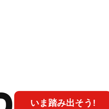
いま踏み出そう!