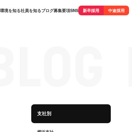
環境を知る
社員を知る
ブログ
募集要項
SNS
新卒採用
中途採用
支社別
横浜支社