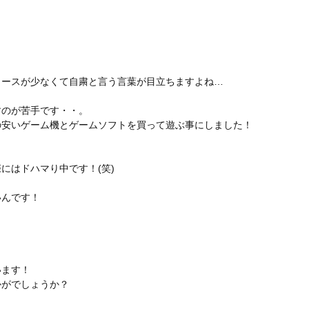
ュースが少なくて自粛と言う言葉が目立ちますよね…
すのが苦手です・・。
の安いゲーム機とゲームソフトを買って遊ぶ事にしました！
にはドハマり中です！(笑)
いんです！
います！
かがでしょうか？