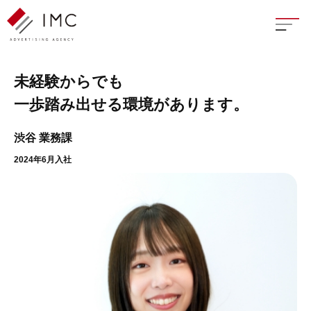
座談
社員インタビュー
M.M
TOP
未経験からでも
一歩踏み出せる環境があります。
新卒
渋谷 業務課
中途
2024年6月入社
よく
イン
フェ