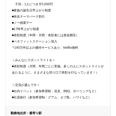
子供：1人につき月5,000円
■家族の誕生日早上がり制度
■有名テーマパーク割引
■ノー残業デー
■17時早上がり制度
■表彰制度（年間・月間：表彰者には賞金贈呈）
■ベネフィットステーション加入
└140万件以上の優待サービスあり、Netflix無料
＜みんなにスポットライトを＞
■表彰制度（月間、年間ごとに実施。多くの人にスポットライトが
あたるように、さまざまな切り口で表彰を行なっています！）
＜交流が盛んです＞
■社内イベント（参加希望制：花見、BBQ、ボーリングなど）
■社員旅行（参加希望制：グアム、セブ島、ハワイなど）
勤務地住所・最寄り駅