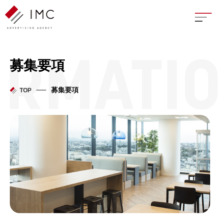
座談
募集要項
新卒
募集要項
TOP
中途
よく
イン
フェ