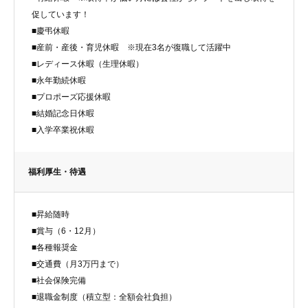
促しています！
■慶弔休暇
■産前・産後・育児休暇 ※現在3名が復職して活躍中
■レディース休暇（生理休暇）
■永年勤続休暇
■プロポーズ応援休暇
■結婚記念日休暇
■入学卒業祝休暇
福利厚生・待遇
■昇給随時
■賞与（6・12月）
■各種報奨金
■交通費（月3万円まで）
■社会保険完備
■退職金制度（積立型：全額会社負担）