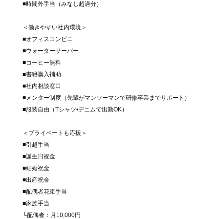
■時間外手当（みなし超過分）
＜働きやすい社内環境＞
■オフィスコンビニ
■ウォーターサーバー
■コーヒー無料
■書籍購入補助
■社内相談窓口
■メンター制度（先輩がマンツーマンで研修卒業までサポート）
■服装自由（Tシャツ•デニムで出勤OK）
＜プライベートも応援＞
■引越手当
■誕生日祝金
■結婚祝金
■出産祝金
■配偶者花束手当
■家族手当
└配偶者：月10,000円