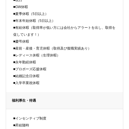
■祝日
■GW休暇
■夏季休暇（5日以上）
■年末年始休暇（5日以上）
■有給休暇（取得率が低い方には会社からアラートを出し、取得を
促しています！）
■慶弔休暇
■産前・産後・育児休暇（取得及び復職実績あり）
■レディース休暇（生理休暇）
■永年勤続休暇
■プロポーズ応援休暇
■結婚記念日休暇
■入学卒業祝休暇
福利厚生・待遇
■インセンティブ制度
■昇給随時