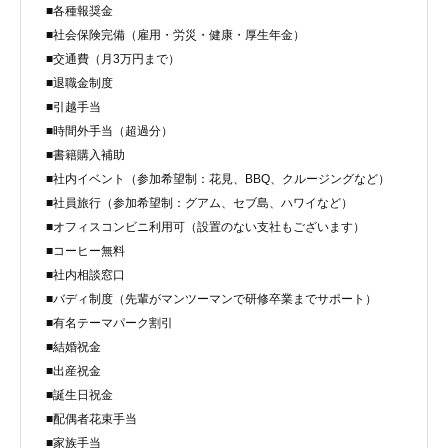
■各種報奨金
■社会保険完備（雇用・労災・健康・厚生年金）
■交通費（月3万円まで）
■退職金制度
■引越手当
■時間外手当（超過分）
■書籍購入補助
■社内イベント（参加希望制：花見、BBQ、クルージングなど）
■社員旅行（参加希望制：グアム、セブ島、ハワイなど）
■オフィスコンビニ利用可（設置のない支社もございます）
■コーヒー無料
■社内相談窓口
■バディ制度（先輩がマンツーマンで研修卒業までサポート）
■有名テーマパーク割引
■結婚祝金
■出産祝金
■誕生日祝金
■配偶者花束手当
■家族手当