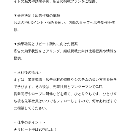
イトの魅力や効果事例、広告の掲載プランをご提案。
▼受注決定！広告作成の依頼
お店のPRポイント・強みを伺い、内勤スタッフへ広告制作を依
頼。
▼効果確認とリピート契約に向けた提案
広告の効果状況をヒアリング。継続掲載に向け改善提案や情報を
提供。
＜入社後の流れ＞
まずは、業界知識・広告商材の特徴やシステムの扱い方等を座学
で学びます。その後は、先輩社員とマンツーマンでOJT。
営業同行やロープレ研修などを経て、ひとり立ちです。ひとり立
ち後も先輩社員はいつでもフォローしますので、何かあればすぐ
に相談してください。
＜仕事のポイント＞
★リピート率は90％以上！