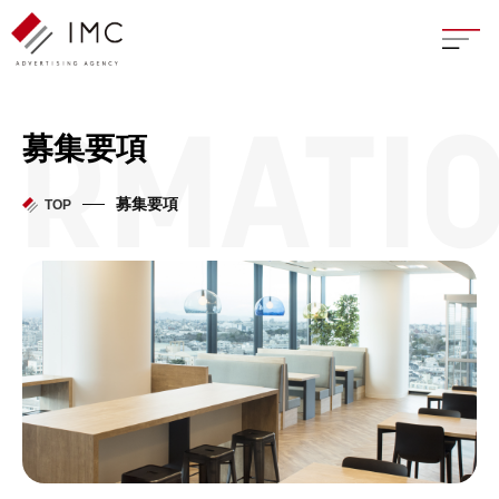
座談
募集要項
新卒
募集要項
TOP
中途
よく
イン
フェ