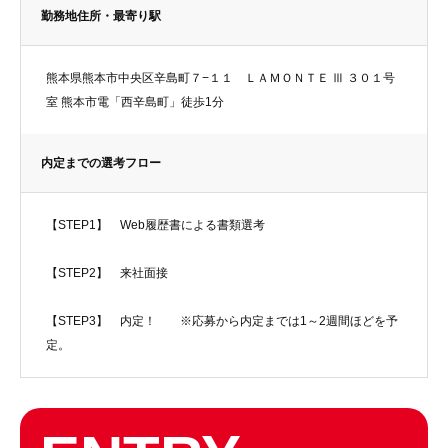
勤務地住所・最寄り駅
熊本県熊本市中央区辛島町７−１１ ＬＡＭＯＮＴＥ Ⅲ ３０１号
室 熊本市電「西辛島町」徒歩1分
内定までの選考フロー
【STEP1】 Web履歴書による書類選考
【STEP2】 来社面接
【STEP3】 内定！ ※応募から内定までは1～2週間ほどを予
定。