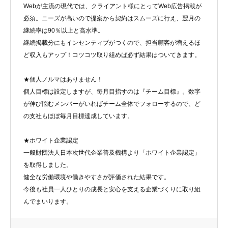
Webが主流の現代では、クライアント様にとってWeb広告掲載が
必須。ニーズが高いので提案から契約はスムーズに行え、翌月の
継続率は90％以上と高水準。
継続掲載分にもインセンティブがつくので、担当顧客が増えるほ
ど収入もアップ！コツコツ取り組めば必ず結果はついてきます。
★個人ノルマはありません！
個人目標は設定しますが、毎月目指すのは『チーム目標』。数字
が伸び悩むメンバーがいればチーム全体でフォローするので、ど
の支社もほぼ毎月目標達成しています。
★ホワイト企業認定
一般財団法人日本次世代企業普及機構より「ホワイト企業認定」
を取得しました。
健全な労働環境や働きやすさが評価された結果です。
今後も社員一人ひとりの成長と安心を支える企業づくりに取り組
んでまいります。