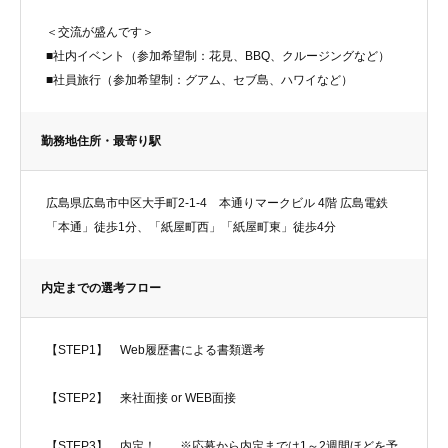
＜交流が盛んです＞
■社内イベント（参加希望制：花見、BBQ、クルージングなど）
■社員旅行（参加希望制：グアム、セブ島、ハワイなど）
勤務地住所・最寄り駅
広島県広島市中区大手町2-1-4 本通りマークビル 4階 広島電鉄
「本通」徒歩1分、「紙屋町西」「紙屋町東」徒歩4分
内定までの選考フロー
【STEP1】 Web履歴書による書類選考
【STEP2】 来社面接 or WEB面接
【STEP3】 内定！ ※応募から内定までは1～2週間ほどを予