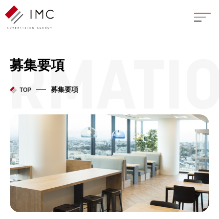
座談
募集要項
新卒
募集要項
TOP
中途
よく
イン
フェ