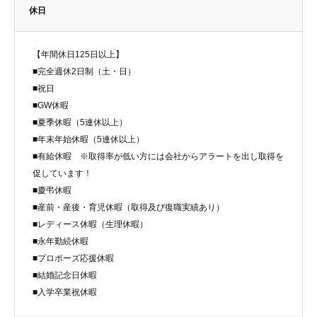
休日
【年間休日125日以上】
■完全週休2日制（土・日）
■祝日
■GW休暇
■夏季休暇（5連休以上）
■年末年始休暇（5連休以上）
■有給休暇 ※取得率が低い方には会社からアラートを出し取得を
促しています！
■慶弔休暇
■産前・産後・育児休暇（取得及び復職実績あり）
■レディース休暇（生理休暇）
■永年勤続休暇
■プロポーズ応援休暇
■結婚記念日休暇
■入学卒業祝休暇