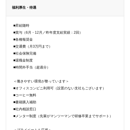
福利厚生・待遇
■昇給随時
■賞与（6月・12月／昨年度支給実績：2回）
■各種報奨金
■交通費（月3万円まで）
■社会保険完備
■退職金制度
■時間外手当（超過分）
＜働きやすい環境が整っています＞
■オフィスコンビニ利用可（設置のない支社もございます）
■コーヒー無料
■書籍購入補助
■社内相談窓口
■メンター制度（先輩がマンツーマンで研修卒業までサポート）