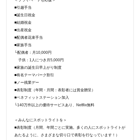
＜プライベートも応援＞
■引越手当
■誕生日祝金
■結婚祝金
■出産祝金
■配偶者花束手当
■家族手当
└配偶者：月10,000円
子供：1人につき月5,000円
■家族の誕生日早上がり制度
■有名テーマパーク割引
■ノー残業デー
■表彰制度（年間・月間：表彰者には賞金贈呈）
■ベネフィットステーション加入
└140万件以上の優待サービスあり、Netflix無料
＜みんなにスポットライトを＞
■表彰制度（月間、年間ごとに実施。多くの人にスポットライトが
あたるように、さまざまな切り口で表彰を行なっています！）