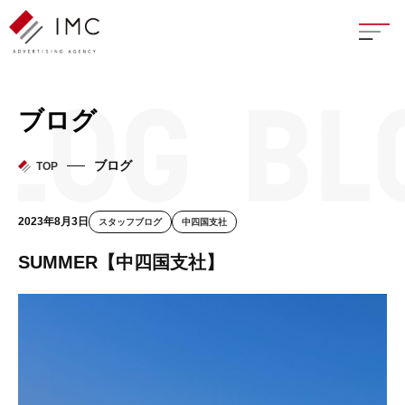
座談
ブログ
新卒
ブログ
TOP
中途
2023年8月3日
スタッフブログ
中四国支社
よく
SUMMER【中四国支社】
イン
フェ