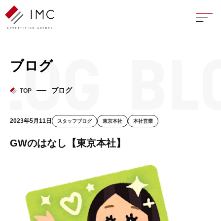
座談
ブログ
新卒
ブログ
TOP
中途
2023年5月11日
スタッフブログ
東京本社
本社営業
よく
GWのはなし【東京本社】
イン
フェ