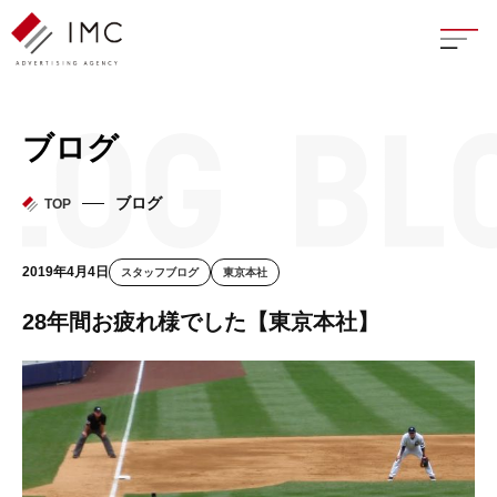
座談
ブログ
新卒
ブログ
TOP
中途
2019年4月4日
スタッフブログ
東京本社
よく
28年間お疲れ様でした【東京本社】
イン
フェ