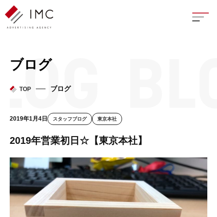
座談
ブログ
新卒
ブログ
TOP
中途
2019年1月4日
スタッフブログ
東京本社
よく
2019年営業初日☆【東京本社】
イン
フェ