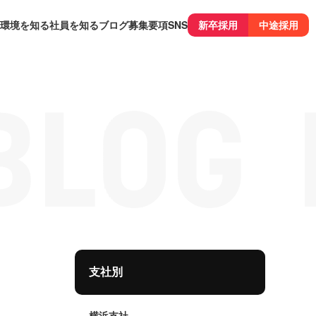
環境を知る
社員を知る
ブログ
募集要項
SNS
新卒採用
中途採用
支社別
横浜支社