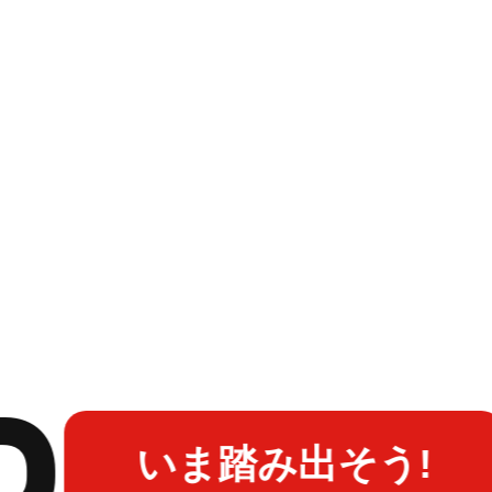
P
いま踏み出そう!