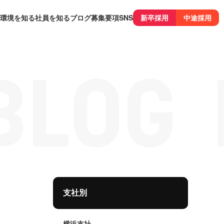
環境を知る
社員を知る
ブログ
募集要項
SNS
新卒採用
中途採用
支社別
横浜支社