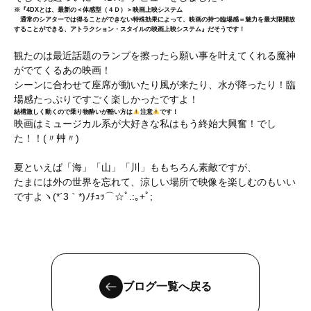
※『4DXとは、最新の＜体感型（４Ｄ）＞映画上映システム
通常のシアターでは得ることができない特殊効果によって、映画の持つ臨場感＝魅力を最大限開放
することができる、アトラクション・スタイルの映画上映システム』だそうです！
観たのは最近話題のランプを擦ったら願い事を叶えてくれる魔神
がでてくるあの映画！
シーンに合わせて座席が動いたり風が来たり、水が降ったり！臨
場感たっぷりですごく楽しかったですよ！
結構激しく動くので乗り物酔いが酷い方は
注意
です！
映画はミュージカル系が大好きな私はもう終始大興奮！でし
た！！(〃艸〃)
夏といえば「海」「山」「川」ももちろん素敵ですが、
たまには外の世界を忘れて、涼しい場所で映像を楽しむのもいい
ですよヽ(*´3｀*)ﾉﾁｭｯ⌒☆ﾟ.:｡+ﾟ;
ブログ一覧へ戻る