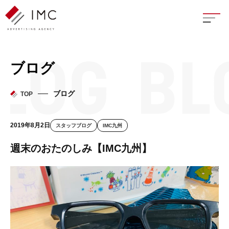
座談
ブログ
新卒
ブログ
TOP
中途
2019年8月2日
スタッフブログ
IMC九州
よく
週末のおたのしみ【IMC九州】
イン
フェ