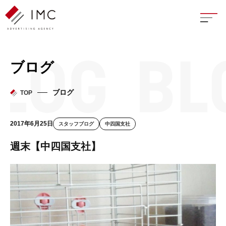
座談
ブログ
新卒
ブログ
TOP
中途
2017年6月25日
スタッフブログ
中四国支社
よく
週末【中四国支社】
イン
フェ