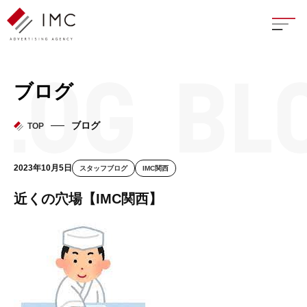
座談
ブログ
新卒
ブログ
TOP
中途
2023年10月5日
スタッフブログ
IMC関西
よく
近くの穴場【IMC関西】
イン
フェ