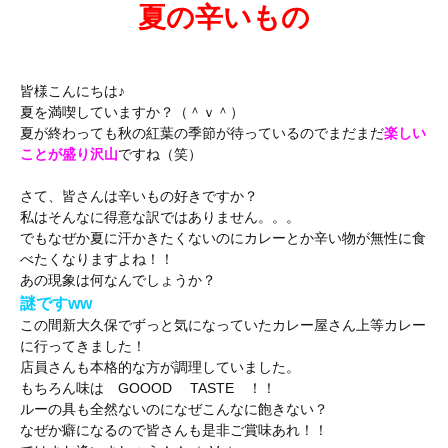
夏の辛いもの
皆様こんにちは♪
夏を満喫していますか？（＾ｖ＾）
夏が終わっても秋の紅葉の季節が待っているのでまだまだ
楽しい
ことが盛り沢山
ですね（笑）
さて、皆さんは辛いもの好きですか？
私はそんなに得意な訳ではありません。。。
でもなぜか夏に汗かきたくないのにカレーとか辛い物が無性に食
べたくなりますよね！！
あの現象は何なんでしょうか？
謎ですww
この間新大久保でずっと気になっていたカレー屋さん上等カレー
に行ってきました！
店員さんも本格的な方が調理していました。
もちろん味は GOOOD TASTE ！！
ルーの具も全然ないのになぜこんなに飽きない？
なぜか癖になるので皆さんも是非ご賞味あれ！！