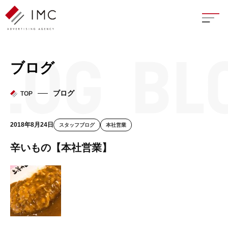
座談
ブログ
新卒
ブログ
TOP
中途
2018年8月24日
スタッフブログ
本社営業
よく
辛いもの【本社営業】
イン
フェ