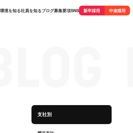
環境を知る
社員を知る
ブログ
募集要項
SNS
新卒採用
中途採用
支社別
横浜支社