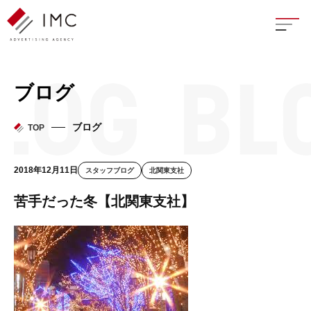
座談
ブログ
新卒
ブログ
TOP
中途
2018年12月11日
スタッフブログ
北関東支社
よく
苦手だった冬【北関東支社】
イン
フェ