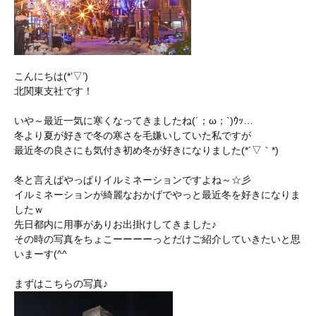
こんにちは(*’▽’)
北関東支社です！
いや～最近一気に寒くなってきましたね(´；ω；`)ｳｯ…
冬より夏が好きで冬の寒さを毛嫌いしていた私ですが
最近冬の良さにも気付き初め冬が好きになりました(*´▽｀*)
冬と言えばやっぱりイルミネーションですよね～☆彡
イルミネーションが綺麗なおかげでやっと最近冬を好きになりま
したｗ
先日都内に用事がありお出掛けしてきました♪
その時の写真をちょこーーーーっとだけご紹介していきたいと思
いまーす(^^ゞ
まずはこちらの写真♪