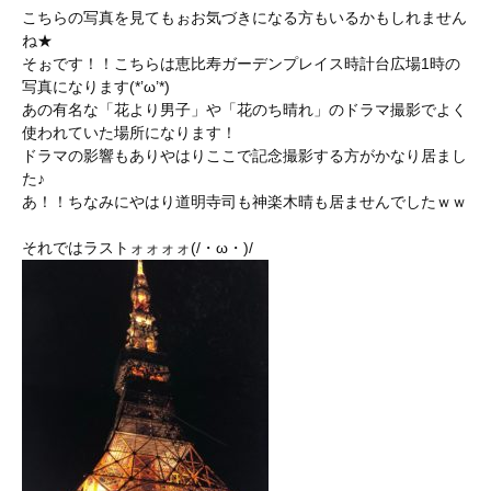
こちらの写真を見てもぉお気づきになる方もいるかもしれません
ね★
そぉです！！こちらは恵比寿ガーデンプレイス時計台広場1時の
写真になります(*’ω’*)
あの有名な「花より男子」や「花のち晴れ」のドラマ撮影でよく
使われていた場所になります！
ドラマの影響もありやはりここで記念撮影する方がかなり居まし
た♪
あ！！ちなみにやはり道明寺司も神楽木晴も居ませんでしたｗｗ
それではラストォォォォ(/・ω・)/