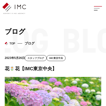
座談
ブログ
新卒
ブログ
TOP
中途
2023年5月26日
スタッフブログ
IMC東京中央
よく
花
花【IMC東京中央】
イン
フェ